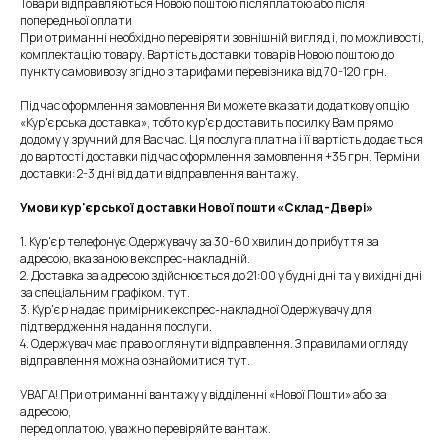
Товари відправляються Новою поштою післяплатою або після
попередньої оплати
При отриманні необхідно перевіряти зовнішній вигляд і, по можливості,
комплектацію товару. Вартість доставки товарів Новою поштою до
пункту самовивозу згідно з тарифами перевізника від 70-120 грн.
Під час оформлення замовлення Ви можете вказати додаткову опцію
«Кур'єрська доставка», тобто кур'єр доставить посилку Вам прямо
додому у зручний для Вас час. Ця послуга платна і її вартість додається
до вартості доставки під час оформлення замовлення +35 грн. Терміни
доставки: 2-3 дні від дати відправлення вантажу.
Умови кур'єрської доставки Нової пошти «Склад-Двері»
1. Кур'єр телефонує Одержувачу за 30-60 хвилин до прибуття за
адресою, вказаною в експрес-накладній.
2. Доставка за адресою здійснюється до 21:00 у будні дні та у вихідні дні
за спеціальним графіком. тут.
3. Кур'єр надає примірник експрес-накладної Одержувачу для
підтвердження надання послуги.
4. Одержувач має право оглянути відправлення. З правилами огляду
відправлення можна ознайомитися тут.
УВАГА! При отриманні вантажу у відділенні «Нової Пошти» або за
адресою,
перед оплатою, уважно перевіряйте вантаж.