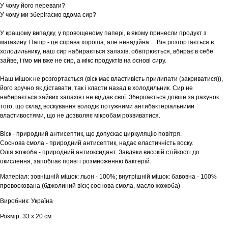
У чому його переваги?
У чому ми зберігаємо вдома сир?
У кращому випадку, у провощеному папері, в якому принесли продукт з
магазину. Папір - це справа хороша, але ненадійна ... Він розгортається в
холодильнику, наш сир набирається запахів, обвітрюється, вбирає в себе
зайве, і їмо ми вже не сир, а мікс продуктів на основі сиру.
Наш мішок не розгортається (віск має властивість прилипати (закриватися)),
його зручно як діставати, так і класти назад в холодильник. Сир не
набирається зайвих запахів і не віддає свої. Зберігається довше за рахунок
того, що склад воскування володіє потужними антибактеріальними
властивостями, що не дозволяє мікробам розвиватися.
Віск - природний антисептик, що допускає циркуляцію повітря.
Соснова смола - природний антисептик, надає еластичність воску.
Олія жожоба - природний антиоксидант. Завдяки високій стійкості до
окислення, запобігає появі і розмноженню бактерій.
Матеріал: зовнішній мішок: льон - 100%; внутрішній мішок: бавовна - 100%
провоскована (бджолиний віск; соснова смола, масло жожоба)
Виробник: Україна
Розмір: 33 х 20 см