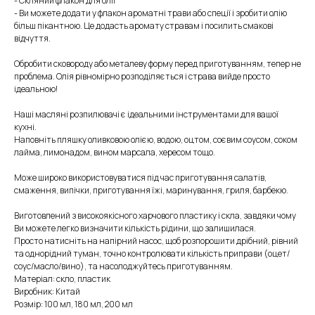
- Скляний флакон для олії
- Ви можете додати у флакон ароматні трави або спеції і зробити олію
більш пікантною. Це додасть аромату стравам і посилить смакові
відчуття.
Обробити сковороду або металеву форму перед приготуванням, тепер не
проблема. Олія рівномірно розподіляється і страва вийде просто
ідеальною!
Наші масляні розпилювачі є ідеальними інструментами для вашої
кухні.
Наповніть пляшку оливковою олією, водою, оцтом, соєвим соусом, соком
лайма, лимонадом, вином марсала, хересом тощо.
Може широко використовуватися під час приготування салатів,
смаження, випічки, приготування їжі, маринування, гриля, барбекю.
Виготовлений з високоякісного харчового пластику і скла, завдяки чому
Ви можете легко визначити кількість рідини, що залишилася.
Просто натисніть на напірний насос, щоб розпорошити дрібний, рівний
та однорідний туман, точно контролювати кількість приправи (оцет/
соус/масло/вино), та насолоджуйтесь приготуванням.
Матеріал: скло, пластик
Виробник: Китай
Розмір: 100 мл, 180 мл, 200 мл