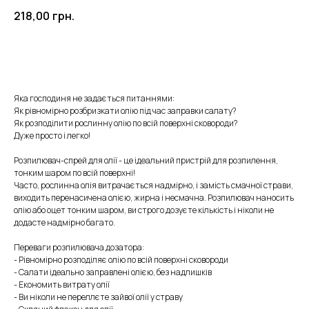
218,00
грн.
КУПИТИ
Яка господиня не задається питаннями:
Як рівномірно розбризкати олію під час заправки салату?
Як розподілити рослинну олію по всій поверхні сковороди?
Дуже просто і легко!
Розпилювач-спрей для олії - це ідеальний пристрій для розпилення,
тонким шаром по всій поверхні!
Часто, рослинна олія витрачається надмірно, і замість смачної страви,
виходить перенасичена олією, жирна і несмачна. Розпилювач наносить
олію або оцет тонким шаром, ви строго дозуєте кількість і ніколи не
додасте надмірно багато.
Переваги розпилювача дозатора:
- Рівномірно розподіляє олію по всій поверхні сковороди
- Салати ідеально заправлені олією, без надлишків
- Економить витрату олії
- Ви ніколи не переллєте зайвої олії у страву