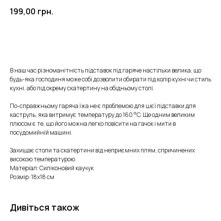
199,00
грн.
КУПИТИ
В наш час різноманітність підставок під гаряче настільки велика, що
будь-яка господиня може собі дозволити обирати під колір кухні чи стиль
кухні, або під окрему скатертину на обідньому столі.
По-справжньому гаряча їжа не є проблемою для цієї підставки для
каструль, яка витримує температуру до 160 °C. Ще одним великим
плюсом є те, що його можна легко повісити на гачок і мити в
посудомийній машині.
Захищає столи та скатертини від неприємних плям, спричинених
високою температурою.
Матеріал: Силіконовий каучук
Розмір: 18х18 см
Дивіться також