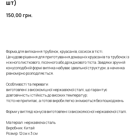
шт)
150,00
грн.
КУПИТИ
Форма для випікання трубочок, круасанів, сосисок в тісті.
Це чудове рішення для приготування домашніх круасанів та трубочок із
ніжного листкового, пісочного або дріжджового тіста. Завдяки зручній
конусоподібній формі випічка набуває ідеальної структури, а начинка
рівномірно розподіляється.
Особливості та переваги:
виготовлені з високоміцної нержавіючої сталі, що гарантує
довговічність і стійкість до високих температур;
тісто не прилипає, а готові вироби легко знімаються без пошкоджень
Форми у вигляді конусів виготовлені із високоякісної нержавіючої сталі.
Матеріал: нержавіюча сталь
Виробник: Китай
Розмір: 12 см х 3 см